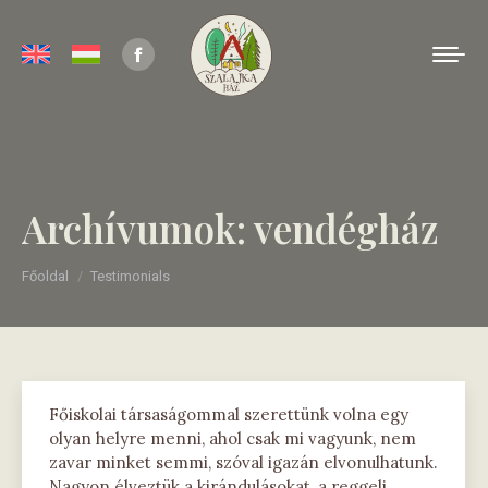
Facebook
page
opens
in
new
Archívumok:
vendégház
window
You are here:
Főoldal
Testimonials
Főiskolai társaságommal szerettünk volna egy
olyan helyre menni, ahol csak mi vagyunk, nem
zavar minket semmi, szóval igazán elvonulhatunk.
Nagyon élveztük a kirándulásokat, a reggeli