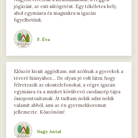
jógázást, az esti sütögetést. Egy tökéletes hely,
ahol egymásra és magunkra is igazán
figyelhetünk.
F. Éva
Először kicsit aggódtam, mit szólnak a gyerekek a
térerő hiányához… De olyan jó volt látni, hogy
félreteszik az okostelefonokat, s végre igazán
egymásra és a minket körülvevő csodaszép tájra
összpontosítanak. Át tudtam nekik adni nekik
valamit abból, ami az én gyermekkoromat
jellemezte. Köszönöm!
Nagy Antal