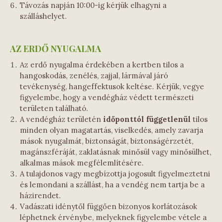
Távozás napján 10:00-ig kérjük elhagyni a
szálláshelyet.
AZ ERDŐ NYUGALMA
Az erdő nyugalma érdekében a kertben tilos a
hangoskodás, zenélés, zajjal, lármával járó
tevékenység, hangeffektusok keltése. Kérjük, vegye
figyelembe, hogy a vendégház védett természeti
területen található.
A vendégház területén
időponttól függetlenül
tilos
minden olyan magatartás, viselkedés, amely zavarja
mások nyugalmát, biztonságát, biztonságérzetét,
magánszféráját, zaklatásnak minősül vagy minősülhet,
alkalmas mások megfélemlítésére.
A tulajdonos vagy megbízottja jogosult figyelmeztetni
és lemondani a szállást, ha a vendég nem tartja be a
házirendet.
Vadászati idénytől függően bizonyos korlátozások
léphetnek érvénybe, melyeknek figyelembe vétele a