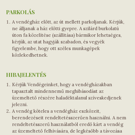
PARKOLÁS
A vendégház előtt, az út mellett parkoljanak. Kérjük,
ne álljanak a ház előtti gyepre. A szilárd burkolatú
úton fa közelítése (szállítása) bármikor lehetséges,
kérjük, az utat hagyják szabadon, és vegyék
figyelembe, hogy ott széles munkagépek
közlekedhetnek.
HIBAJELENTÉS
Kérjük Vendégeinket, hogy a vendégházakban
tapasztalt mindennemű meghibásodást az
üzemeltető részére haladéktalanul szíveskedjenek
jelezni.
A vendég köteles a vendégház eszközeit,
berendezéseit rendeltetésszerűen használni. A nem
rendeltetésszerű használatból eredő kárt a vendég
az üzemeltető felhívására, de legkésőbb a távozása