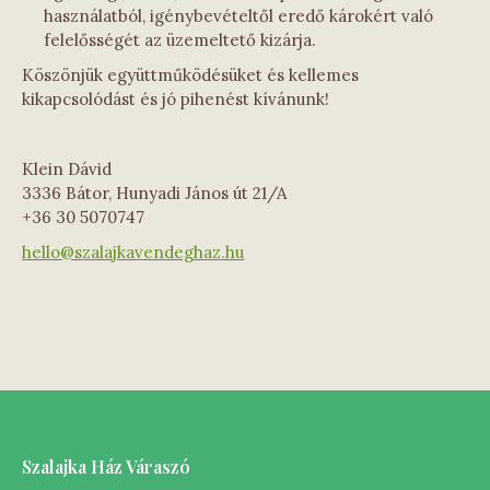
használatból, igénybevételtől eredő károkért való
felelősségét az üzemeltető kizárja.
Köszönjük együttműködésüket és kellemes
kikapcsolódást és jó pihenést kívánunk!
Klein Dávid
3336 Bátor, Hunyadi János út 21/A
+36 30 5070747
hello@szalajkavendeghaz.hu
Szalajka Ház Váraszó