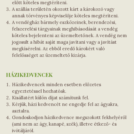
előtt köteles megtéríteni.
A szállás területén okozott kárt a károkozó vagy
annak törvényes képviselője köteles megtéríteni.
A vendégház bármely eszközeinek, berendezési,
felszerelési tárgyainak meghibásodását a vendég
köteles bejelenteni az üzemeltetőnek. A vendég nem
jogosult a hibát saját maga javítani vagy a javítást
megkísérelni. Az ebből eredő károkért való
felelősséget az üzemeltető kizárja.
HÁZIKEDVENCEK
Házikedvencek minden esetben előzetes
egyeztetéssel hozhatóak.
Kisállatért külön díjat számítunk fel.
Kérjük, házi kedvencét ne engedje fel az ágyakra,
asztalra.
Gondoskodjon házikedvence megszokott fekhelyéről
(ami nem az ágy, kanapé, szék), illetve étkező- és
ivótáljáról.