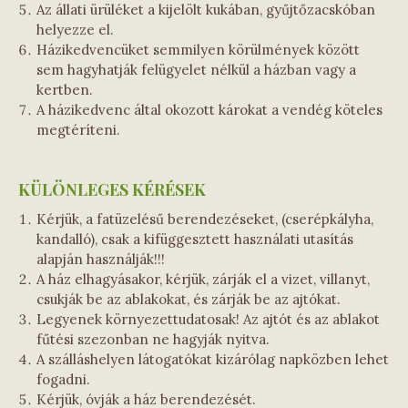
Az állati ürüléket a kijelölt kukában, gyűjtőzacskóban
helyezze el.
Házikedvencüket semmilyen körülmények között
sem hagyhatják felügyelet nélkül a házban vagy a
kertben.
A házikedvenc által okozott károkat a vendég köteles
megtéríteni.
KÜLÖNLEGES KÉRÉSEK
Kérjük, a fatüzelésű berendezéseket, (cserépkályha,
kandalló), csak a kifüggesztett használati utasítás
alapján használják!!!
A ház elhagyásakor, kérjük, zárják el a vizet, villanyt,
csukják be az ablakokat, és zárják be az ajtókat.
Legyenek környezettudatosak! Az ajtót és az ablakot
fűtési szezonban ne hagyják nyitva.
A szálláshelyen látogatókat kizárólag napközben lehet
fogadni.
Kérjük, óvják a ház berendezését.