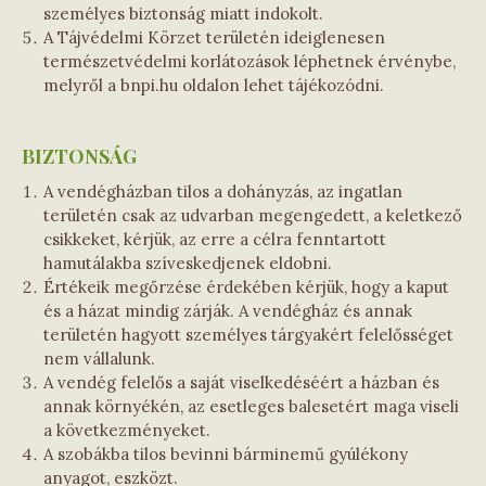
személyes biztonság miatt indokolt.
A Tájvédelmi Körzet területén ideiglenesen
természetvédelmi korlátozások léphetnek érvénybe,
melyről a bnpi.hu oldalon lehet tájékozódni.
BIZTONSÁG
A vendégházban tilos a dohányzás, az ingatlan
területén csak az udvarban megengedett, a keletkező
csikkeket, kérjük, az erre a célra fenntartott
hamutálakba szíveskedjenek eldobni.
Értékeik megőrzése érdekében kérjük, hogy a kaput
és a házat mindig zárják. A vendégház és annak
területén hagyott személyes tárgyakért felelősséget
nem vállalunk.
A vendég felelős a saját viselkedéséért a házban és
annak környékén, az esetleges balesetért maga viseli
a következményeket.
A szobákba tilos bevinni bárminemű gyúlékony
anyagot, eszközt.