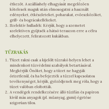
étkezőt. A szálláshely elhagyását megelőzően
kötelesek maguk után elmosogatni a használt
edényeket, étkészleteket, poharakat, evőeszközöket,
grill- és bográcskellékeket.
Szelektív hulladék: Kérjük, hogy a szemetet
szelektíven gyűjtsék a hátsó teraszon erre a célra
elhelyezett, feliratozott kukákban.
TŰZRAKÁS
Tüzet rakni csak a kijelölt tűzrakó helyen lehet a
mindenkori tűzvédelmi szabályok betartásával.
Megkérjük Önöket, hogy a tüzet ne hagyják
őrizetlenül, és ha befejezték a tűzzel kapcsolatos
tevékenységet, kérjük, győződjenek meg róla, hogy a
tüzet valóban eloltották.
A vendégek rendelkezésére álló tűzifán és papíron
kívül más anyagok (pl. műanyag, gumi) égetése
szigorúan tilos.