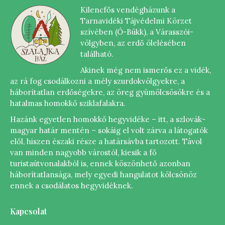
Kilencfős vendégházunk a
Tarnavidéki Tájvédelmi Körzet
szívében (Ó-Bükk), a Várasszói-
völgyben, az erdő ölelésében
található.
Akinek még nem ismerős ez a vidék,
az rá fog csodálkozni a mély szurdokvölgyekre, a
háborítatlan erdőségekre, az öreg gyümölcsösökre és a
hatalmas homokkő sziklafalakra.
Hazánk egyetlen homokkő hegyvidéke – itt, a szlovák-
magyar határ mentén – sokáig el volt zárva a látogatók
elől, hiszen északi része a határsávba tartozott. Távol
van minden nagyobb várostól, kiesik a fő
turistaútvonalakból is, ennek köszönhető azonban
háborítatlansága, mely egyedi hangulatot kölcsönöz
ennek a csodálatos hegyvidéknek.
Kapcsolat