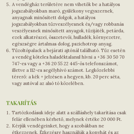
A vendégház területére nem vihetők be a hatályos
jogszabályokban maró, gyúlékony vegyszernek,
anyagnak minősített dolgok, a hatályos
jogszabályokban tűzveszélyesnek és/vagy robbanás
veszélyesnek minősített anyagok, tűzijáték, petárda,
ezek alkatrészei, összetevői, hulladék, környezetre,
egészségre ártalmas dolog, pszichotrop anyag.
Tűzoltópalack a bejárati ajtónál található. Tűz esetén
a vendég köteles haladéktalanul hívni a +36 30 50 70
747-es vagy a +36 20 55 22 445-ös telefonszámot,
illetve a 112-es segélyhívó számot. Legközelebbi
térerő: a kék + jelzésen a hegyen, kb. 20 perc séta,
vagy autóval az alsó tó közelében.
TAKARÍTÁS
Tartózkodásuk ideje alatt a szálláshely takarítása csak
felár ellenében kérhető, melynek értéke 20 000 Ft.
Kérjük vendégeinket, hogy a szobákban ne
étkezzenek. Étkezésre használják a konyhát és az