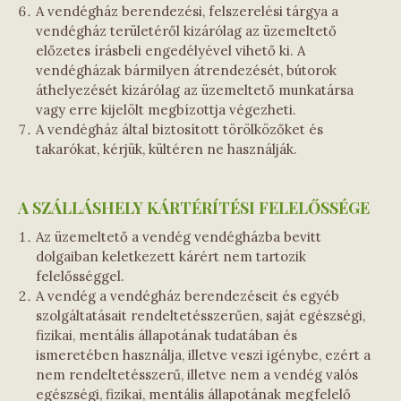
A vendégház berendezési, felszerelési tárgya a
vendégház területéről kizárólag az üzemeltető
előzetes írásbeli engedélyével vihető ki. A
vendégházak bármilyen átrendezését, bútorok
áthelyezését kizárólag az üzemeltető munkatársa
vagy erre kijelölt megbízottja végezheti.
A vendégház által biztosított törölközőket és
takarókat, kérjük, kültéren ne használják.
A SZÁLLÁSHELY KÁRTÉRÍTÉSI FELELŐSSÉGE
Az üzemeltető a vendég vendégházba bevitt
dolgaiban keletkezett kárért nem tartozik
felelősséggel.
A vendég a vendégház berendezéseit és egyéb
szolgáltatásait rendeltetésszerűen, saját egészségi,
fizikai, mentális állapotának tudatában és
ismeretében használja, illetve veszi igénybe, ezért a
nem rendeltetésszerű, illetve nem a vendég valós
egészségi, fizikai, mentális állapotának megfelelő