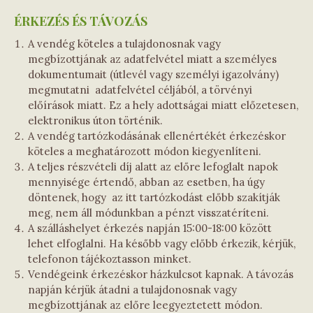
ÉRKEZÉS ÉS TÁVOZÁS
A vendég köteles a tulajdonosnak vagy
megbízottjának az adatfelvétel miatt a személyes
dokumentumait (útlevél vagy személyi igazolvány)
megmutatni adatfelvétel céljából, a törvényi
előírások miatt. Ez a hely adottságai miatt előzetesen,
elektronikus úton történik.
A vendég tartózkodásának ellenértékét érkezéskor
köteles a meghatározott módon kiegyenlíteni.
A teljes részvételi díj alatt az előre lefoglalt napok
mennyisége értendő, abban az esetben, ha úgy
döntenek, hogy az itt tartózkodást előbb szakítják
meg, nem áll módunkban a pénzt visszatéríteni.
A szálláshelyet érkezés napján 15:00-18:00 között
lehet elfoglalni. Ha később vagy előbb érkezik, kérjük,
telefonon tájékoztasson minket.
Vendégeink érkezéskor házkulcsot kapnak. A távozás
napján kérjük átadni a tulajdonosnak vagy
megbízottjának az előre leegyeztetett módon.