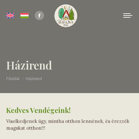
Facebook
page
opens
in
new
Házirend
window
You are here:
Főoldal
Házirend
Kedves Vendégeink!
Viselkedjenek úgy, mintha otthon lennének, és érezzék
magukat otthon!!!