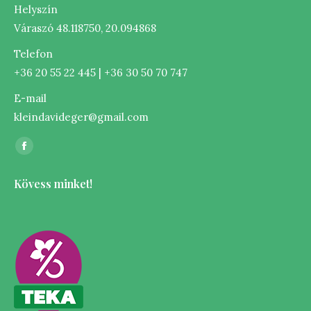
Helyszín
Váraszó 48.118750, 20.094868
Telefon
+36 20 55 22 445 | +36 30 50 70 747
E-mail
kleindavideger@gmail.com
Itt vagyunk elérhetőek:
Facebook
page
Kövess minket!
opens
in
new
window